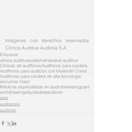
Imágenes con derechos reservados 
Clínica Auditiva Audinsa S.A.
Etiquetas:
clinica auditiva
audiometria
salud auditiva
Clínicas de audífonos
Audífonos para sordera
Audífonos para audición con bluetooth Costa Rica
Audífonos para sordera de alta tecnología
escuchar mejor
Médicos especialistas en audición
hearingcare
worldhearingday
diadelaaudicion
oído
audiología
audición