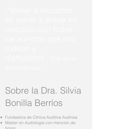
-"Volver a escuchar
es volver a entrar en
contacto con todos
los sonidos que nos
rodean y
disfrutarlos"-
Dra. Silvia
Bonilla Berríos.
Sobre la Dra. Silvia
Bonilla Berríos
Fundadora de Clínica Auditiva Audinsa.
Máster en Audiología con mención de
honor.