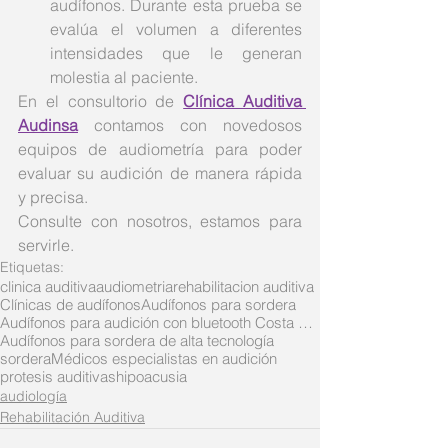
audífonos. Durante esta prueba se 
evalúa el volumen a diferentes 
intensidades que le generan 
molestia al paciente. 
En el consultorio de 
Clínica Auditiva 
Audinsa
 contamos con novedosos 
equipos de audiometría para poder 
evaluar su audición de manera rápida 
y precisa. 
Consulte con nosotros, estamos para 
servirle. 
Etiquetas:
clinica auditiva
audiometria
rehabilitacion auditiva
Clínicas de audífonos
Audífonos para sordera
Audífonos para audición con bluetooth Costa Rica
Audífonos para sordera de alta tecnología
sordera
Médicos especialistas en audición
protesis auditivas
hipoacusia
audiología
Rehabilitación Auditiva